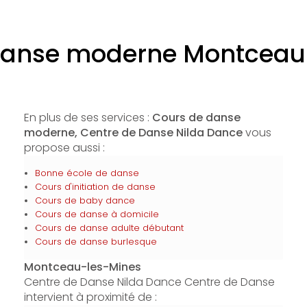
Classe à horaires amé
Compagnie Nilda
danse moderne Montceau
Handidanse
Éveil et initiation
Break/Hip hop
En plus de ses services :
Cours de danse
moderne, Centre de Danse Nilda Dance
vous
Pole Dance
propose aussi :
Renfo fit
Bonne école de danse
Cours d'initiation de danse
Cours de baby dance
Cours de danse à domicile
Cours de danse adulte débutant
Cours de danse burlesque
Montceau-les-Mines
Centre de Danse Nilda Dance Centre de Danse
intervient à proximité de :