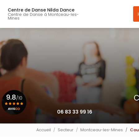
Navigation principal
Aller
au
Centre de Danse Nilda Dance
Centre de Danse à Montceau-les-
contenu
Mines
principal
9.8
C
/10
06 83 33 99 16
Voir le certificat
Accueil
Secteur
Montceau-les-Mines
Cou