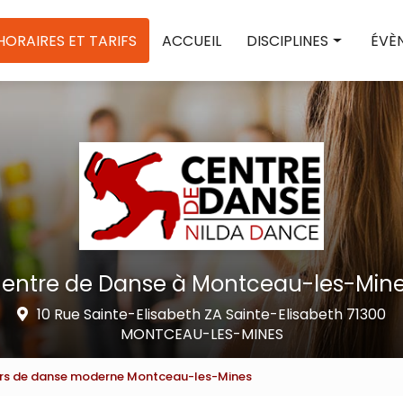
e
HORAIRES ET TARIFS
ACCUEIL
DISCIPLINES
ÉVÈ
Street dance
Sta
Contemporain
Spec
Jazz
Con
Heels
Classique fusion
Baby danse
Pilates
entre de Danse à Montceau-les-Min
Pilates reformer
10 Rue Sainte-Elisabeth ZA Sainte-Elisabeth 71300
Zumba
MONTCEAU-LES-MINES
Danse moderne sénior
rs de danse moderne Montceau-les-Mines
Prépa danse EAT