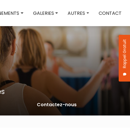
NEMENTS
GALERIES
AUTRES
CONTACT
ges
Disciplines
Cours particuliers
tacles
Stages
Ouverture de bal
Rappel Gratuit
cours
Location
es
Contactez-nous