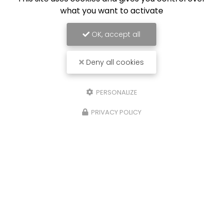
what you want to activate
OK, accept all
Deny all cookies
PERSONALIZE
PRIVACY POLICY
Centre de Danse à Montceau-les-Mines
10 Rue Sainte-Elisabeth ZA Sainte-Elisabeth
71300 MONTCEAU-LES-MINES
06 83 33 99 16