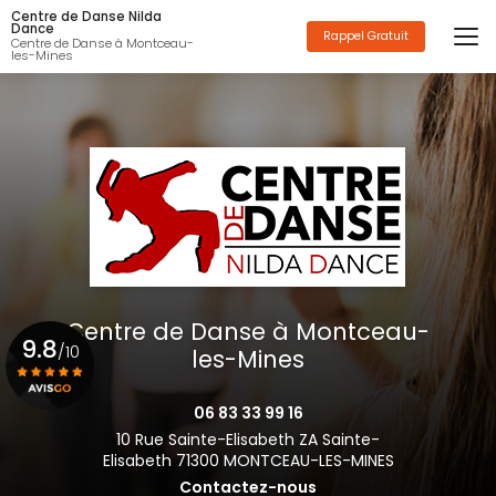
Aller
Centre de Danse Nilda
au
Dance
Rappel Gratuit
Centre de Danse à Montceau-
contenu
les-Mines
principal
Centre de Danse à Montceau-
9.8
/10
les-Mines
06 83 33 99 16
Voir le certificat
10 Rue Sainte-Elisabeth ZA Sainte-
Elisabeth 71300 MONTCEAU-LES-MINES
Contactez-nous