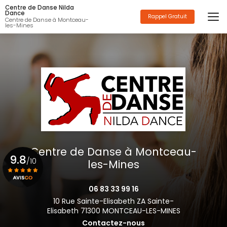
Aller
Centre de Danse Nilda
au
Dance
Rappel Gratuit
Centre de Danse à Montceau-
contenu
les-Mines
principal
Centre de Danse à Montceau-
9.8
/10
les-Mines
06 83 33 99 16
Voir le certificat
10 Rue Sainte-Elisabeth ZA Sainte-
Elisabeth 71300 MONTCEAU-LES-MINES
Contactez-nous