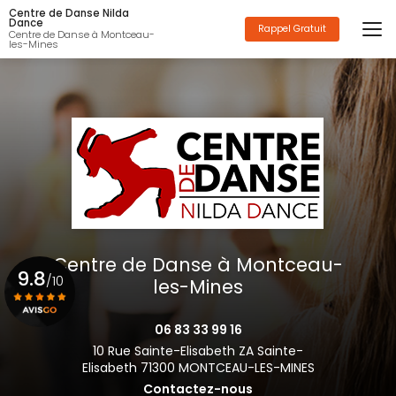
Aller
Centre de Danse Nilda
au
Dance
Rappel Gratuit
Centre de Danse à Montceau-
contenu
les-Mines
principal
Centre de Danse à Montceau-
9.8
/10
les-Mines
06 83 33 99 16
Voir le certificat
10 Rue Sainte-Elisabeth ZA Sainte-
Elisabeth 71300 MONTCEAU-LES-MINES
Contactez-nous