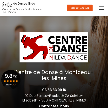
Aller
Centre de Danse Nilda
au
Dance
Rappel Gratuit
Centre de Danse à Montceau-
contenu
les-Mines
principal
Centre de Danse à Montceau-
9.8
/10
les-Mines
06 83 33 99 16
Voir le certificat
10 Rue Sainte-Elisabeth ZA Sainte-
Elisabeth 71300 MONTCEAU-LES-MINES
Contactez-nous